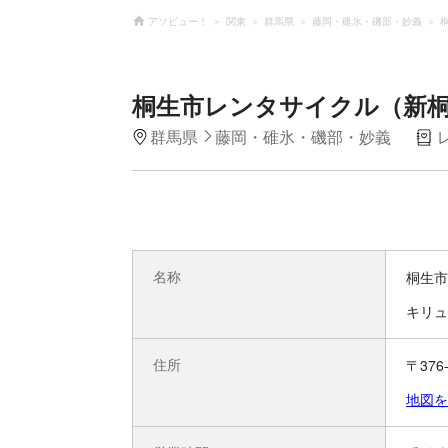
アソビュー！
関東
群馬県
藤岡・碓氷・磯部・妙義
桐生市レンタサイクル（新
群馬県
藤岡・碓氷・磯部・妙義
名称
桐生市
キリュ
住所
〒376
地図を