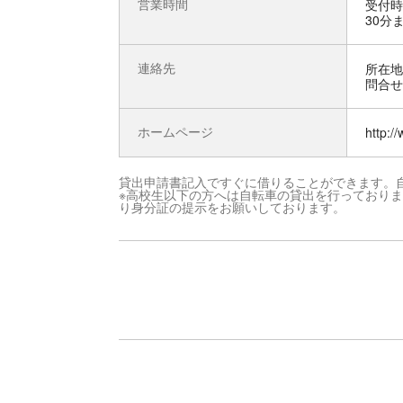
営業時間
受付時
30分
連絡先
所在地 
問合せ先
ホームページ
http:/
貸出申請書記入ですぐに借りることができます。
※高校生以下の方へは自転車の貸出を行っており
り身分証の提示をお願いしております。