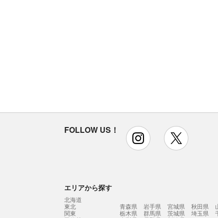
FOLLOW US！
instagram
x
エリアから探す
北海道
東北
青森県
岩手県
宮城県
秋田県
関東
栃木県
群馬県
茨城県
埼玉県