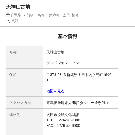
天神山古墳
群馬県
前橋・高崎・伊勢崎・太田･榛名
史跡
基本情報
名称
天神山古墳
テンジンヤマコフン
住所
〒373-0813 群馬県太田市内ケ島町1606-
1
地図を見る
アクセス方法
東武伊勢崎線太田駅 タクシー 5分 2km
連絡先
太田市役所文化財課
TEL：0276-20-7090
FAX：0276-52-6080