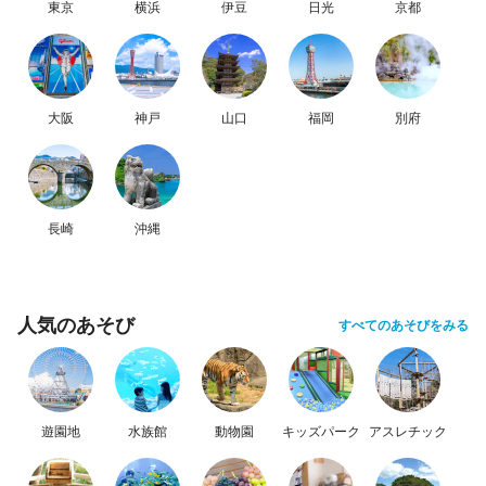
東京
横浜
伊豆
日光
京都
大阪
神戸
山口
福岡
別府
長崎
沖縄
人気のあそび
すべてのあそびをみる
遊園地
水族館
動物園
キッズパーク
アスレチック