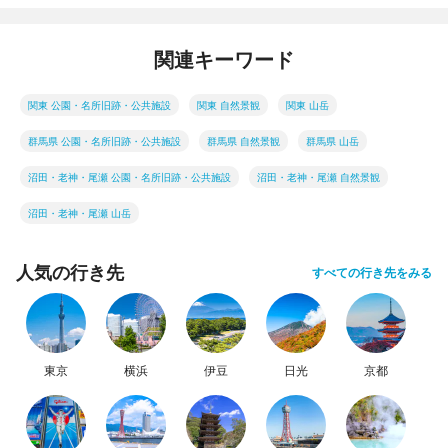
関連キーワード
関東 公園・名所旧跡・公共施設
関東 自然景観
関東 山岳
群馬県 公園・名所旧跡・公共施設
群馬県 自然景観
群馬県 山岳
沼田・老神・尾瀬 公園・名所旧跡・公共施設
沼田・老神・尾瀬 自然景観
沼田・老神・尾瀬 山岳
人気の行き先
すべての行き先をみる
東京
横浜
伊豆
日光
京都