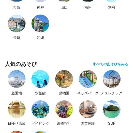
大阪
神戸
山口
福岡
別府
長崎
沖縄
人気のあそび
すべてのあそびをみる
遊園地
水族館
動物園
キッズパーク
アスレチック
日帰り温泉
ダイビング
果物狩り
陶芸体験
SUP