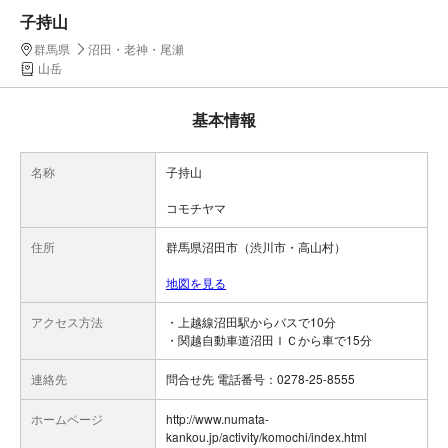
子持山
群馬県
沼田・老神・尾瀬
山岳
基本情報
名称
子持山
コモチヤマ
住所
群馬県沼田市（渋川市・高山村）
地図を見る
アクセス方法
・上越線沼田駅からバスで10分
・関越自動車道沼田ＩＣから車で15分
連絡先
問合せ先 電話番号：0278-25-8555
ホームページ
http://www.numata-
kankou.jp/activity/komochi/index.html