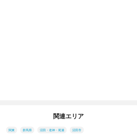
関連エリア
関東
群馬県
沼田・老神・尾瀬
沼田市