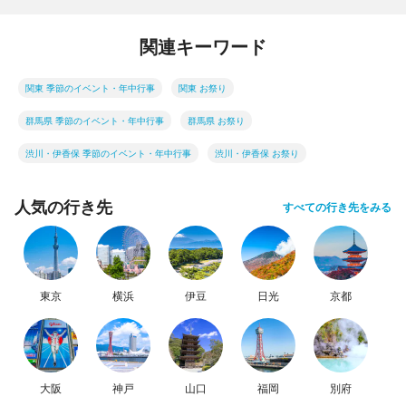
関連キーワード
関東 季節のイベント・年中行事
関東 お祭り
群馬県 季節のイベント・年中行事
群馬県 お祭り
渋川・伊香保 季節のイベント・年中行事
渋川・伊香保 お祭り
人気の行き先
すべての行き先をみる
東京
横浜
伊豆
日光
京都
大阪
神戸
山口
福岡
別府