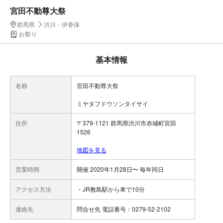
宮田不動尊大祭
群馬県
渋川・伊香保
お祭り
基本情報
名称
宮田不動尊大祭
ミヤタフドウソンタイサイ
住所
〒379-1121 群馬県渋川市赤城町宮田
1526
地図を見る
営業時間
開催 2020年1月28日〜 毎年同日
アクセス方法
・JR敷島駅から車で10分
連絡先
問合せ先 電話番号：0279-52-2102