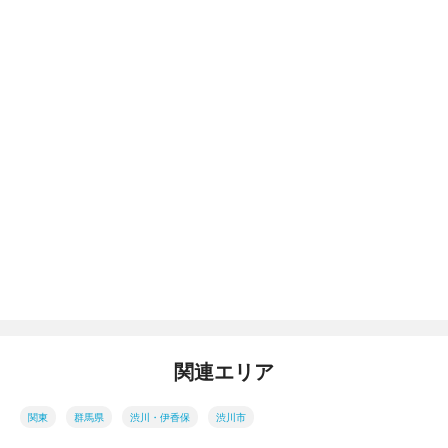
関連エリア
関東
群馬県
渋川・伊香保
渋川市