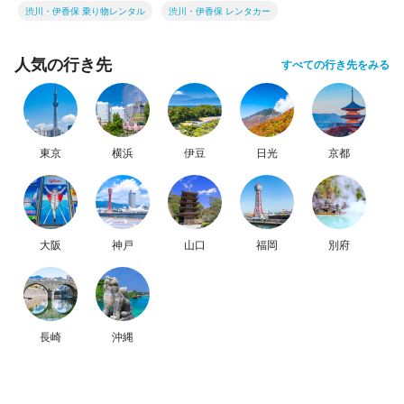
渋川・伊香保 乗り物レンタル
渋川・伊香保 レンタカー
人気の行き先
すべての行き先をみる
東京
横浜
伊豆
日光
京都
大阪
神戸
山口
福岡
別府
長崎
沖縄