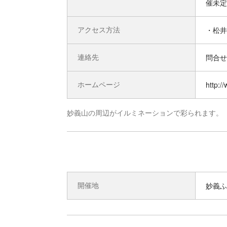
催未定
アクセス方法
・松井
連絡先
問合せ先
ホームページ
http:/
妙義山の周辺がイルミネーションで彩られます。
開催地
妙義ふ