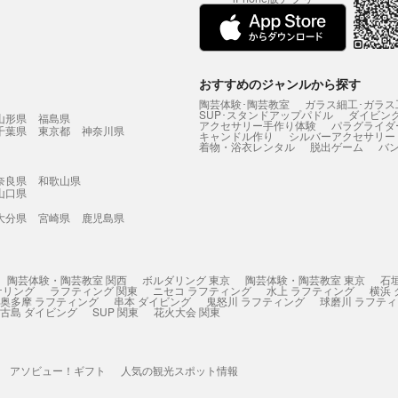
おすすめのジャンルから探す
陶芸体験･陶芸教室
ガラス細工･ガラス
SUP･スタンドアップパドル
ダイビン
山形県
福島県
アクセサリー手作り体験
パラグライダ
千葉県
東京都
神奈川県
キャンドル作り
シルバーアクセサリー
着物・浴衣レンタル
脱出ゲーム
バ
奈良県
和歌山県
山口県
大分県
宮崎県
鹿児島県
陶芸体験・陶芸教室 関西
ボルダリング 東京
陶芸体験・陶芸教室 東京
石
ケリング
ラフティング 関東
ニセコ ラフティング
水上 ラフティング
横浜
奥多摩 ラフティング
串本 ダイビング
鬼怒川 ラフティング
球磨川 ラフテ
古島 ダイビング
SUP 関東
花火大会 関東
アソビュー！ギフト
人気の観光スポット情報