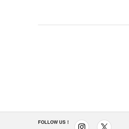
FOLLOW US！
instagram
x