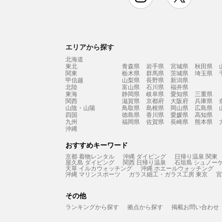
エリアから探す
北海道
東北
青森県
岩手県
宮城県
秋田県
関東
栃木県
群馬県
茨城県
埼玉県
甲信越
山梨県
長野県
新潟県
北陸
富山県
石川県
福井県
東海
静岡県
岐阜県
愛知県
三重県
関西
滋賀県
京都府
大阪府
兵庫県
山陰・山陽
鳥取県
島根県
岡山県
広島県
四国
徳島県
香川県
愛媛県
高知県
九州
福岡県
佐賀県
長崎県
熊本県
沖縄
おすすめキーワード
京都 着物レンタル
沖縄 ダイビング
日帰り温泉 関東
屋久島 ダイビング
関西 日帰り温泉
石垣島 シュノー
天草 イルカウォッチング
沖縄 ホエールウォッチング
沖縄 マリンスポーツ
ガラス細工・ガラス工房 東京
宮
その他
ランキングから探す
拠点から探す
掲載お問い合わせ