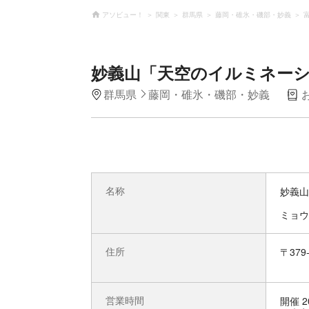
アソビュー！
関東
群馬県
藤岡・碓氷・磯部・妙義
妙義山「天空のイルミネー
群馬県
藤岡・碓氷・磯部・妙義
名称
妙義山
ミョウ
住所
〒379
営業時間
開催 2