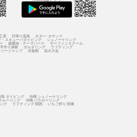
工房
日帰り温泉
カヌー･カヤック
グ・スキューバダイビング
シュノーケリング
ー
遊園地・テーマパーク
サーフィンスクール
 手作り体験
ボルダリング
ラフティング
ンジージャンプ
水族館
花火大会
垣島 ダイビング
沖縄 シュノーケリング
 クルージング
沖縄 パラセーリング
ィング
ラフティング 関西
いちご狩り 関東