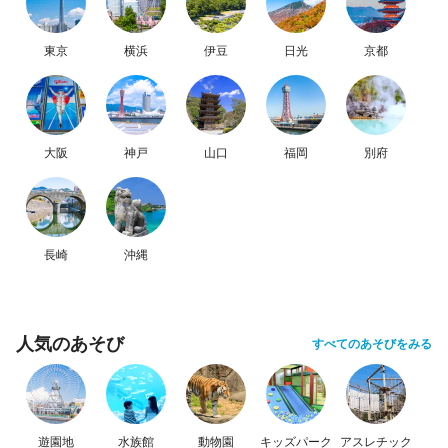
東京
横浜
伊豆
日光
京都
大阪
神戸
山口
福岡
別府
長崎
沖縄
人気のあそび
すべてのあそびをみる
遊園地
水族館
動物園
キッズパーク
アスレチック