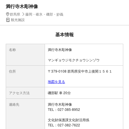
満行寺木彫神像
群馬県
藤岡・碓氷・磯部・妙義
観光施設
基本情報
名称
満行寺木彫神像
マンギョウジモクチョウシンゾウ
住所
〒379-0108 群馬県安中市上後閑１５６１
地図を見る
アクセス方法
磯部駅 車 20分
連絡先
満行寺木彫神像
TEL：027-385-8952
文化財保護課文化財活用係
TEL：027-382-7622