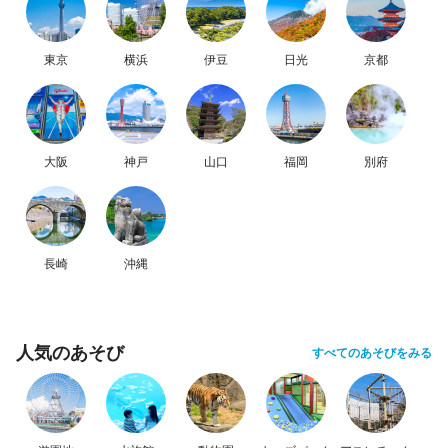
東京
横浜
伊豆
日光
京都
大阪
神戸
山口
福岡
別府
長崎
沖縄
人気のあそび
すべてのあそびをみる