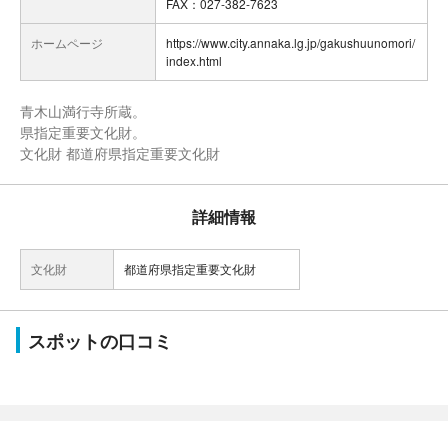
FAX：027-382-7623
ホームページ
https://www.city.annaka.lg.jp/gakushuunomori/
index.html
青木山満行寺所蔵。
県指定重要文化財。
文化財 都道府県指定重要文化財
詳細情報
文化財
都道府県指定重要文化財
スポットの口コミ