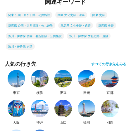
関連キーワード
関東 公園・名所旧跡・公共施設
関東 文化史跡・遺跡
関東 史跡
群馬県 公園・名所旧跡・公共施設
群馬県 文化史跡・遺跡
群馬県 史跡
渋川・伊香保 公園・名所旧跡・公共施設
渋川・伊香保 文化史跡・遺跡
渋川・伊香保 史跡
人気の行き先
すべての行き先をみる
東京
横浜
伊豆
日光
京都
大阪
神戸
山口
福岡
別府