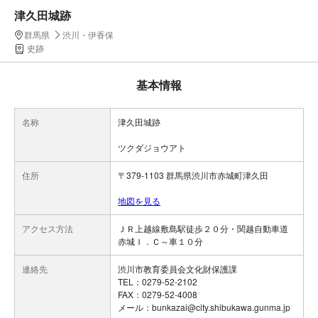
津久田城跡
群馬県
渋川・伊香保
史跡
基本情報
名称
津久田城跡
ツクダジョウアト
住所
〒379-1103 群馬県渋川市赤城町津久田
地図を見る
アクセス方法
ＪＲ上越線敷島駅徒歩２０分・関越自動車道
赤城Ｉ．Ｃ～車１０分
連絡先
渋川市教育委員会文化財保護課
TEL：0279-52-2102
FAX：0279-52-4008
メール：bunkazai@city.shibukawa.gunma.jp