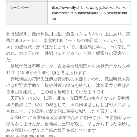
ホームページ
https://www.city.shibukawa.lg.jp/kankou/kanko
u/history/shiteibunkazai/p000285.html#tukuda
jou
北は沼尾川、西は利根川に臨む急崖（きゅうがい）上にあり、東
西約300メートル、南北約130メートルの並郭式（へいかくし
き）の崖端城（がけばたじょう）で、北西隅に本丸、その南に二
の丸、東に三の丸、外郭（そとぐるわ）と続く縄張りの要害でし
た。
築城年代は不明ですが、古文書や城郭図から永禄元年から永禄
11年（1558から1568）頃と考えられます。
赤城地区の狩野氏は伊豆狩野氏の末流といわれ、戦国時代末期
には狩野大学助が一族や付近の地侍を統合し、津久田衆と呼ばれ
る軍団を組織し、この城を居城としていたようです。
天正6年（1578）以降、北条・真田両氏の接点となった長井坂
城の後詰（ごづめ）の城として、津久田城はしばしば戦火にさら
されます。その意味で歴史的に重要な城だったと言えます。
昭和42年に農業構造改善事業のために削平され、主要部分は跡
形もありませんが、台地縁に土塁が残り、そこから下った場所に
ある腰郭がわずかに当時の様子を残しています
時代 永禄年間(1558～68)