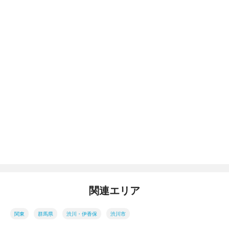
関連エリア
関東
群馬県
渋川・伊香保
渋川市