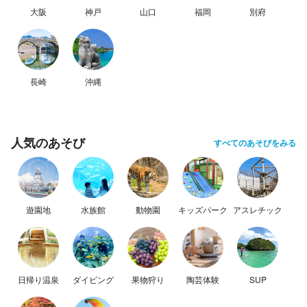
大阪
神戸
山口
福岡
別府
長崎
沖縄
人気のあそび
すべてのあそびをみる
遊園地
水族館
動物園
キッズパーク
アスレチック
日帰り温泉
ダイビング
果物狩り
陶芸体験
SUP