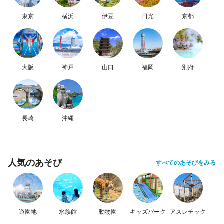
東京
横浜
伊豆
日光
京都
大阪
神戸
山口
福岡
別府
長崎
沖縄
人気のあそび
すべてのあそびをみる
遊園地
水族館
動物園
キッズパーク
アスレチック