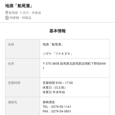
地酒「船尾瀧」
群馬県
渋川・伊香保
特産物・特産品
基本情報
名称
地酒「船尾瀧」
ジザケ「フナオダキ」
住所
〒370-3608 群馬県北群馬郡吉岡町下野田649-
1
営業時間
営業時間 9:00～17:00
休業日（日土祝）
休業日 年末年始
連絡先
柴崎酒造
TEL：0279-55-1141
FAX：0279-54-0601