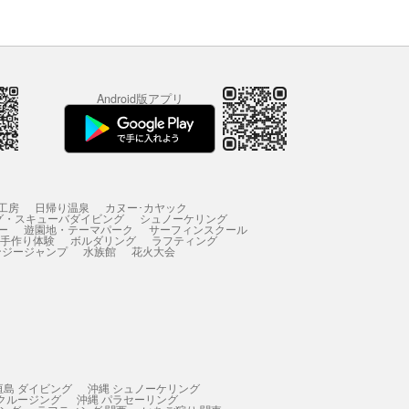
Android版アプリ
工房
日帰り温泉
カヌー･カヤック
グ・スキューバダイビング
シュノーケリング
ー
遊園地・テーマパーク
サーフィンスクール
 手作り体験
ボルダリング
ラフティング
ンジージャンプ
水族館
花火大会
垣島 ダイビング
沖縄 シュノーケリング
 クルージング
沖縄 パラセーリング