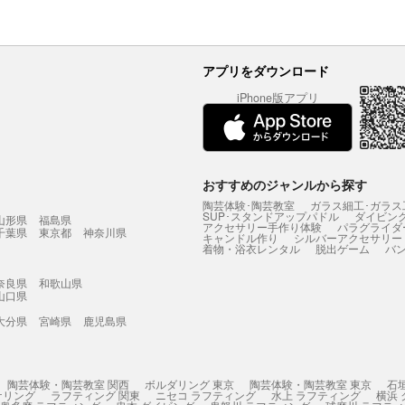
アプリをダウンロード
iPhone版アプリ
おすすめのジャンルから探す
陶芸体験･陶芸教室
ガラス細工･ガラス
SUP･スタンドアップパドル
ダイビン
山形県
福島県
アクセサリー手作り体験
パラグライダ
千葉県
東京都
神奈川県
キャンドル作り
シルバーアクセサリー
着物・浴衣レンタル
脱出ゲーム
バ
奈良県
和歌山県
山口県
大分県
宮崎県
鹿児島県
陶芸体験・陶芸教室 関西
ボルダリング 東京
陶芸体験・陶芸教室 東京
石
ケリング
ラフティング 関東
ニセコ ラフティング
水上 ラフティング
横浜