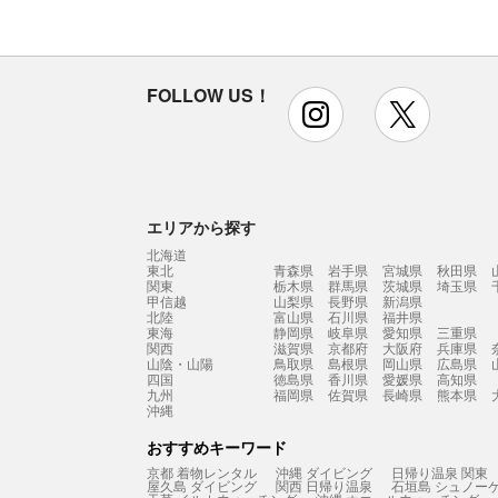
FOLLOW US！
instagram
x
エリアから探す
北海道
東北
青森県
岩手県
宮城県
秋田県
関東
栃木県
群馬県
茨城県
埼玉県
甲信越
山梨県
長野県
新潟県
北陸
富山県
石川県
福井県
東海
静岡県
岐阜県
愛知県
三重県
関西
滋賀県
京都府
大阪府
兵庫県
山陰・山陽
鳥取県
島根県
岡山県
広島県
四国
徳島県
香川県
愛媛県
高知県
九州
福岡県
佐賀県
長崎県
熊本県
沖縄
おすすめキーワード
京都 着物レンタル
沖縄 ダイビング
日帰り温泉 関東
屋久島 ダイビング
関西 日帰り温泉
石垣島 シュノー