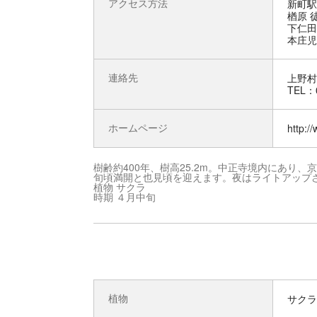
アクセス方法
新町駅
楢原 徒
下仁田I
本庄児玉
連絡先
上野村
TEL：0
ホームページ
http:/
樹齢約400年、樹高25.2m。中正寺境内にあり
旬頃満開と也見頃を迎えます。夜はライトアップ
植物 サクラ
時期 ４月中旬
植物
サクラ