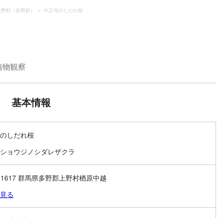
上野村（多野郡）
中正寺のしだれ桜
植物観察
基本情報
のしだれ桜
ショウジノシダレザクラ
0-1617 群馬県多野郡上野村楢原中越
見る