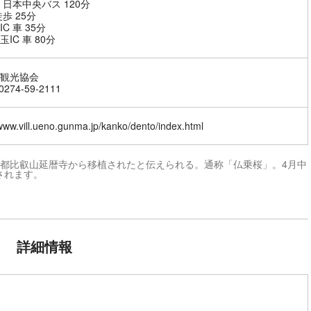
 日本中央バス 120分
歩 25分
C 車 35分
IC 車 80分
観光協会
274-59-2111
/www.vill.ueno.gunma.jp/kanko/dento/index.html
、京都比叡山延暦寺から移植されたと伝えられる。通称「仏乗桜」。4月中
されます。
詳細情報