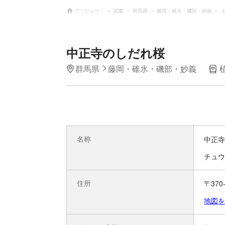
アソビュー！
関東
群馬県
藤岡・碓氷・磯部・妙義
中正寺のしだれ桜
群馬県
藤岡・碓氷・磯部・妙義
名称
中正寺
チュウ
住所
〒37
地図を