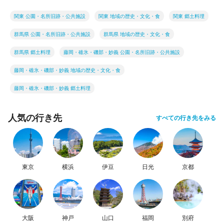
関東 公園・名所旧跡・公共施設
関東 地域の歴史・文化・食
関東 郷土料理
群馬県 公園・名所旧跡・公共施設
群馬県 地域の歴史・文化・食
群馬県 郷土料理
藤岡・碓氷・磯部・妙義 公園・名所旧跡・公共施設
藤岡・碓氷・磯部・妙義 地域の歴史・文化・食
藤岡・碓氷・磯部・妙義 郷土料理
人気の行き先
すべての行き先をみる
東京
横浜
伊豆
日光
京都
大阪
神戸
山口
福岡
別府