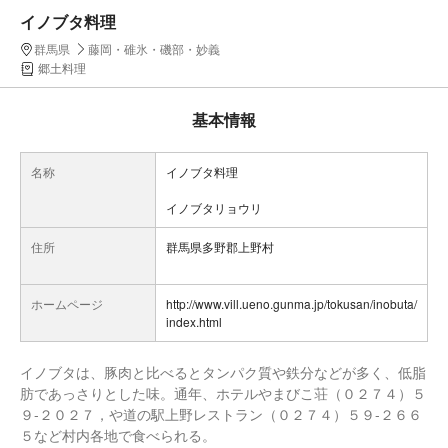
イノブタ料理
群馬県
藤岡・碓氷・磯部・妙義
郷土料理
基本情報
名称
イノブタ料理
イノブタリョウリ
住所
群馬県多野郡上野村
ホームページ
http://www.vill.ueno.gunma.jp/tokusan/inobuta/
index.html
イノブタは、豚肉と比べるとタンパク質や鉄分などが多く、低脂
肪であっさりとした味。通年、ホテルやまびこ荘（０２７４）５
９-２０２７，や道の駅上野レストラン（０２７４）５９-２６６
５など村内各地で食べられる。