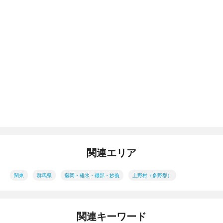
関連エリア
関東
群馬県
藤岡・碓氷・磯部・妙義
上野村（多野郡）
関連キーワード