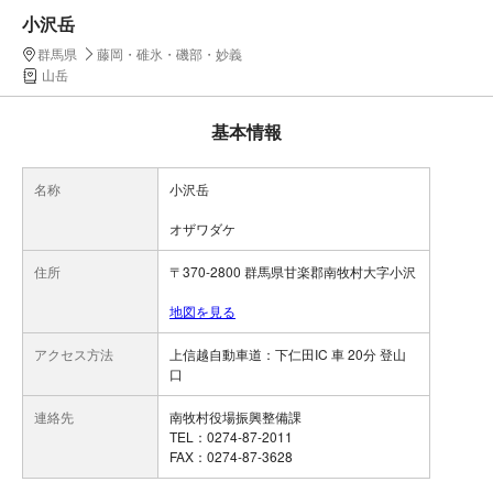
小沢岳
群馬県
藤岡・碓氷・磯部・妙義
山岳
基本情報
名称
小沢岳
オザワダケ
住所
〒370-2800 群馬県甘楽郡南牧村大字小沢
地図を見る
アクセス方法
上信越自動車道：下仁田IC 車 20分 登山
口
連絡先
南牧村役場振興整備課
TEL：0274-87-2011
FAX：0274-87-3628