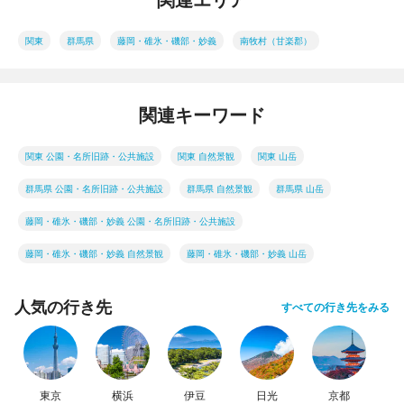
関東
群馬県
藤岡・碓氷・磯部・妙義
南牧村（甘楽郡）
関連キーワード
関東 公園・名所旧跡・公共施設
関東 自然景観
関東 山岳
群馬県 公園・名所旧跡・公共施設
群馬県 自然景観
群馬県 山岳
藤岡・碓氷・磯部・妙義 公園・名所旧跡・公共施設
藤岡・碓氷・磯部・妙義 自然景観
藤岡・碓氷・磯部・妙義 山岳
人気の行き先
すべての行き先をみる
東京
横浜
伊豆
日光
京都