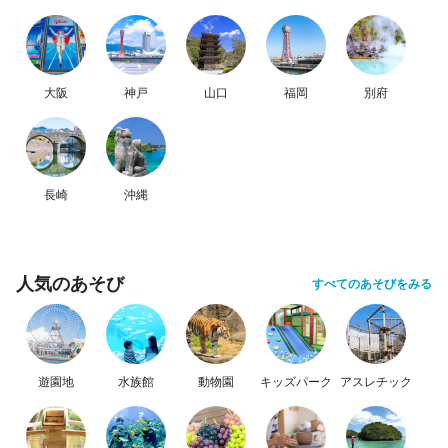
大阪
神戸
山口
福岡
別府
長崎
沖縄
人気のあそび
すべてのあそびをみる
遊園地
水族館
動物園
キッズパーク
アスレチック