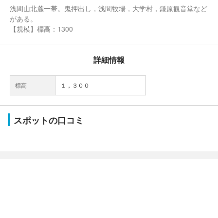
浅間山北麓一帯。鬼押出し，浅間牧場，大学村，鎌原観音堂など
がある。
【規模】標高：1300
詳細情報
標高
１，３００
スポットの口コミ