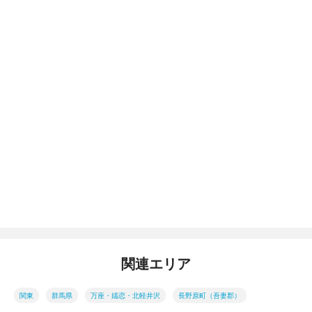
関連エリア
関東
群馬県
万座・嬬恋・北軽井沢
長野原町（吾妻郡）