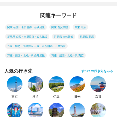
関連キーワード
関東 公園・名所旧跡・公共施設
関東 自然景観
関東 高原
群馬県 公園・名所旧跡・公共施設
群馬県 自然景観
群馬県 高原
万座・嬬恋・北軽井沢 公園・名所旧跡・公共施設
万座・嬬恋・北軽井沢 自然景観
万座・嬬恋・北軽井沢 高原
人気の行き先
すべての行き先をみる
東京
横浜
伊豆
日光
京都