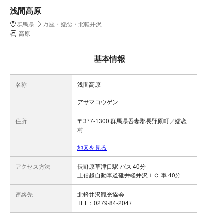
浅間高原
群馬県
万座・嬬恋・北軽井沢
高原
基本情報
名称
浅間高原
アサマコウゲン
住所
〒377-1300 群馬県吾妻郡長野原町／嬬恋
村
地図を見る
アクセス方法
長野原草津口駅 バス 40分
上信越自動車道碓井軽井沢ＩＣ 車 40分
連絡先
北軽井沢観光協会
TEL：0279-84-2047