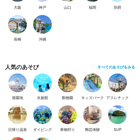
大阪
神戸
山口
福岡
別府
長崎
沖縄
人気のあそび
すべてのあそびをみる
遊園地
水族館
動物園
キッズパーク
アスレチック
日帰り温泉
ダイビング
果物狩り
陶芸体験
SUP