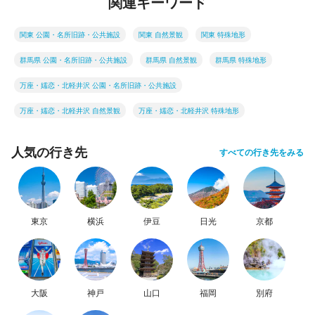
関連キーワード
関東 公園・名所旧跡・公共施設
関東 自然景観
関東 特殊地形
群馬県 公園・名所旧跡・公共施設
群馬県 自然景観
群馬県 特殊地形
万座・嬬恋・北軽井沢 公園・名所旧跡・公共施設
万座・嬬恋・北軽井沢 自然景観
万座・嬬恋・北軽井沢 特殊地形
人気の行き先
すべての行き先をみる
東京
横浜
伊豆
日光
京都
大阪
神戸
山口
福岡
別府