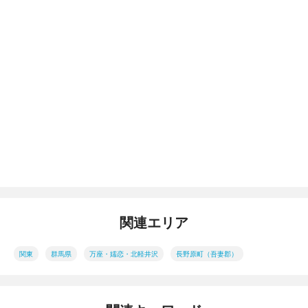
関連エリア
関東
群馬県
万座・嬬恋・北軽井沢
長野原町（吾妻郡）