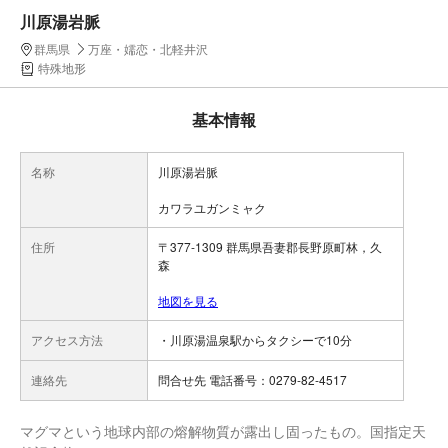
川原湯岩脈
群馬県
万座・嬬恋・北軽井沢
特殊地形
基本情報
名称
川原湯岩脈
カワラユガンミャク
住所
〒377-1309 群馬県吾妻郡長野原町林，久
森
地図を見る
アクセス方法
・川原湯温泉駅からタクシーで10分
連絡先
問合せ先 電話番号：0279-82-4517
マグマという地球内部の熔解物質が露出し固ったもの。国指定天