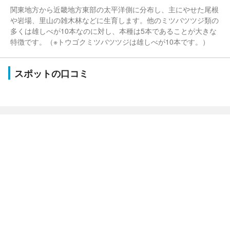
関東地方から近畿地方東部の太平洋側に分布し、主にやせた尾根
や岩場、里山の雑木林などに生育します。他のミツバツツジ類の
多くは雄しべが10本なのに対し、本種は5本であることが大きな
特徴です。（※トウゴクミツバツツジは雄しべが10本です。）
スポットの口コミ