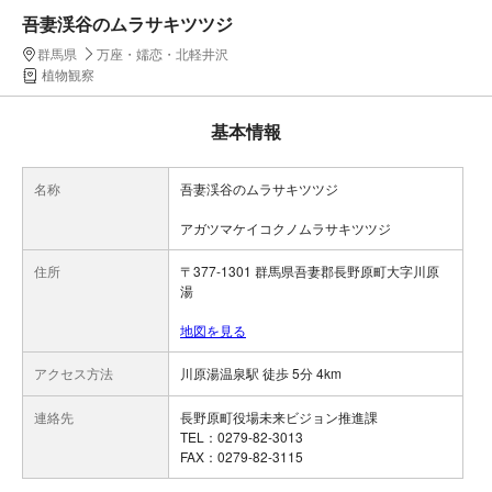
吾妻渓谷のムラサキツツジ
群馬県
万座・嬬恋・北軽井沢
植物観察
基本情報
名称
吾妻渓谷のムラサキツツジ
アガツマケイコクノムラサキツツジ
住所
〒377-1301 群馬県吾妻郡長野原町大字川原
湯
地図を見る
アクセス方法
川原湯温泉駅 徒歩 5分 4km
連絡先
長野原町役場未来ビジョン推進課
TEL：0279-82-3013
FAX：0279-82-3115