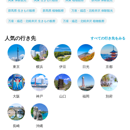
関東 体験観光
関東 生きもの観察
関東 植物観察
群馬県 体験観光
群馬県 生きもの観察
群馬県 植物観察
万座・嬬恋・北軽井沢 体験観光
万座・嬬恋・北軽井沢 生きもの観察
万座・嬬恋・北軽井沢 植物観察
人気の行き先
すべての行き先をみる
東京
横浜
伊豆
日光
京都
大阪
神戸
山口
福岡
別府
長崎
沖縄