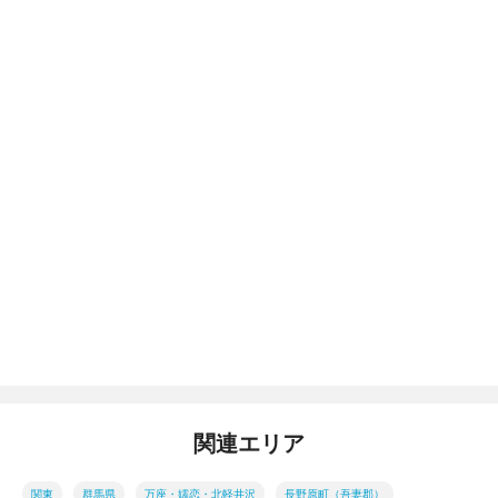
関連エリア
関東
群馬県
万座・嬬恋・北軽井沢
長野原町（吾妻郡）