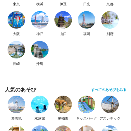
東京
横浜
伊豆
日光
京都
大阪
神戸
山口
福岡
別府
長崎
沖縄
人気のあそび
すべてのあそびをみる
遊園地
水族館
動物園
キッズパーク
アスレチック