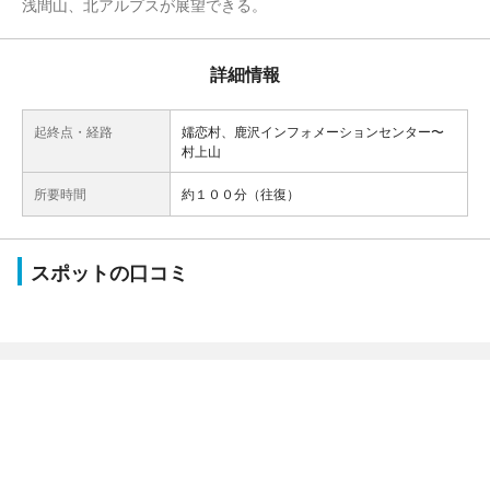
浅間山、北アルプスが展望できる。
詳細情報
起終点・経路
嬬恋村、鹿沢インフォメーションセンター〜
村上山
所要時間
約１００分（往復）
スポットの口コミ