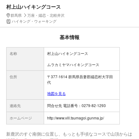
村上山ハイキングコース
群馬県
万座・嬬恋・北軽井沢
ハイキング・ウォーキング
基本情報
名称
村上山ハイキングコース
ムラカミヤマハイキングコース
住所
〒377-1614 群馬県吾妻郡嬬恋村大字田
代
地図を見る
連絡先
問合せ先 電話番号：0279-82-1293
ホームページ
http://www.vill.tsumagoi.gunma.jp/
新鹿沢のすぐ南側に位置し、もっとも手頃なコースで山頂からは