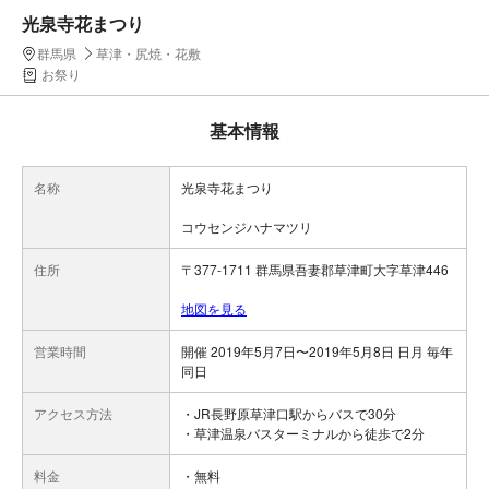
光泉寺花まつり
群馬県
草津・尻焼・花敷
お祭り
基本情報
名称
光泉寺花まつり
コウセンジハナマツリ
住所
〒377-1711 群馬県吾妻郡草津町大字草津446
地図を見る
営業時間
開催 2019年5月7日〜2019年5月8日 日月 毎年
同日
アクセス方法
・JR長野原草津口駅からバスで30分
・草津温泉バスターミナルから徒歩で2分
料金
・無料