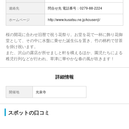
連絡先
問合せ先 電話番号：0279-88-2224
ホームページ
http://www.kusatsu.ne.jp/kousenji/
桜の開花に合わせ旧暦で祝う花祭り。お堂を花で一杯に飾り花御
堂として、その中に水盤に乗せた誕生仏を置き、竹の柄杓で甘茶
を掛け祝います。
また、沢山の露店が所せましと軒を構えるほか、園児たちによる
稚児行列などが行われ、草津に華やかな春の風が吹きます！
詳細情報
開催地
光泉寺
スポットの口コミ