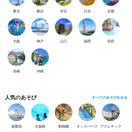
東京
横浜
伊豆
日光
京都
大阪
神戸
山口
福岡
別府
長崎
沖縄
人気のあそび
すべてのあそびをみる
遊園地
水族館
動物園
キッズパーク
アスレチック