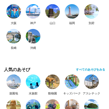
大阪
神戸
山口
福岡
別府
長崎
沖縄
人気のあそび
すべてのあそびをみる
遊園地
水族館
動物園
キッズパーク
アスレチック