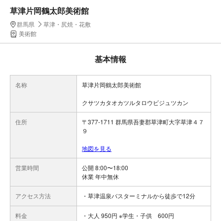
草津片岡鶴太郎美術館
群馬県
草津・尻焼・花敷
美術館
基本情報
名称
草津片岡鶴太郎美術館
クサツカタオカツルタロウビジュツカン
住所
〒377-1711 群馬県吾妻郡草津町大字草津４７
９
地図を見る
営業時間
公開 8:00〜18:00
休業 年中無休
アクセス方法
・草津温泉バスターミナルから徒歩で12分
料金
・大人 950円 ※学生・子供 600円