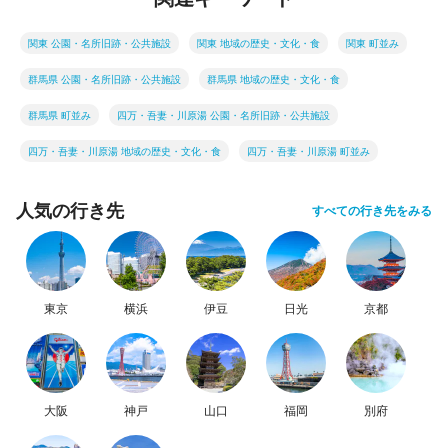
関東 公園・名所旧跡・公共施設
関東 地域の歴史・文化・食
関東 町並み
群馬県 公園・名所旧跡・公共施設
群馬県 地域の歴史・文化・食
群馬県 町並み
四万・吾妻・川原湯 公園・名所旧跡・公共施設
四万・吾妻・川原湯 地域の歴史・文化・食
四万・吾妻・川原湯 町並み
人気の行き先
すべての行き先をみる
東京
横浜
伊豆
日光
京都
大阪
神戸
山口
福岡
別府