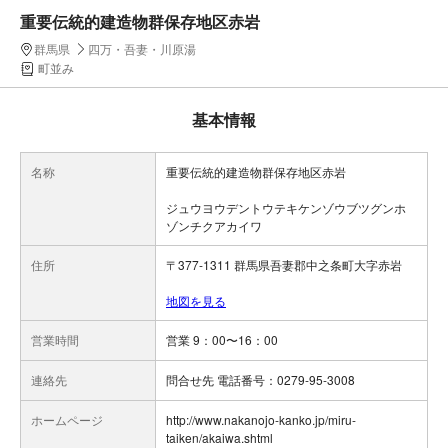
重要伝統的建造物群保存地区赤岩
群馬県
四万・吾妻・川原湯
町並み
基本情報
名称
重要伝統的建造物群保存地区赤岩
ジュウヨウデントウテキケンゾウブツグンホ
ゾンチクアカイワ
住所
〒377-1311 群馬県吾妻郡中之条町大字赤岩
地図を見る
営業時間
営業 9：00〜16：00
連絡先
問合せ先 電話番号：0279-95-3008
ホームページ
http://www.nakanojo-kanko.jp/miru-
taiken/akaiwa.shtml