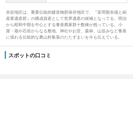
赤岩地区は、重要伝統的建造物群保存地区で、『富岡製糸場と絹
産業遺産群』の構成資産として世界遺産の候補となってる。明治
から昭和中期を中心とする養蚕農家群十数棟が残っている。小
屋・蔵や石垣からなる敷地、神社やお堂、森林、山並みなど養蚕
に係わる伝統的な農山村集落のたたずまいを今も伝えている。
スポットの口コミ