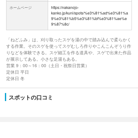
ホームページ
https://nakanojo-
kanko.jp/kuni/spots/%e3%81%ad%e3%81%a
9%e3%81%b5%e3%81%bf%e3%81%ae%e
9%87%8c/
「ねどふみ」は、刈り取ったスゲを湯の中で踏み込んで柔らかく
する作業。そのスゲを使ってスゲむしろ作りやこんこんぞうり作
りなどを体験できる。スゲ細工を作る道具や、スゲで出来た作品
が展示してある。小さな足湯もある。
営業 9：00～16：00（土日・祝祭日営業）
定休日 平日
定休日 冬
スポットの口コミ