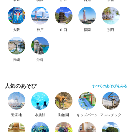
大阪
神戸
山口
福岡
別府
長崎
沖縄
人気のあそび
すべてのあそびをみる
遊園地
水族館
動物園
キッズパーク
アスレチック