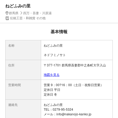
ねどふみの里
群馬県
四万・吾妻・川原湯
伝統工芸・和雑貨 その他
基本情報
名称
ねどふみの里
ネドフミノサト
住所
〒377-1701 群馬県吾妻郡中之条町大字入山
地図を見る
営業時間
営業 9：00?16：00（土日・祝祭日営業）
定休日 平日
定休日 冬
連絡先
ねどふみの里
TEL：0279-95-5324
メール：info@nakanojo-kanko.jp