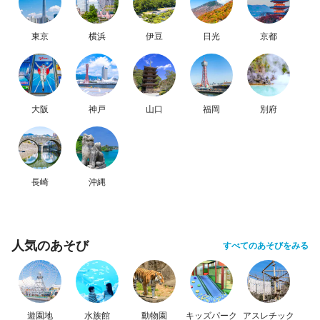
東京
横浜
伊豆
日光
京都
大阪
神戸
山口
福岡
別府
長崎
沖縄
人気のあそび
すべてのあそびをみる
遊園地
水族館
動物園
キッズパーク
アスレチック