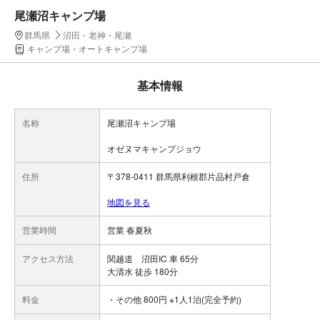
尾瀬沼キャンプ場
群馬県
沼田・老神・尾瀬
キャンプ場・オートキャンプ場
基本情報
名称
尾瀬沼キャンプ場
オゼヌマキャンプジョウ
住所
〒378-0411 群馬県利根郡片品村戸倉
地図を見る
営業時間
営業 春夏秋
アクセス方法
関越道 沼田IC 車 65分
大清水 徒歩 180分
料金
・その他 800円 ※1人1泊(完全予約)