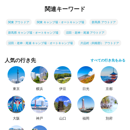
関連キーワード
関東 アウトドア
関東 キャンプ場・オートキャンプ場
群馬県 アウトドア
群馬県 キャンプ場・オートキャンプ場
沼田・老神・尾瀬 アウトドア
沼田・老神・尾瀬 キャンプ場・オートキャンプ場
片品村（利根郡） アウトドア
人気の行き先
すべての行き先をみる
東京
横浜
伊豆
日光
京都
大阪
神戸
山口
福岡
別府