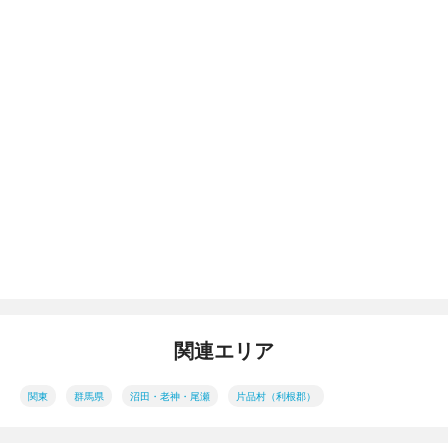
関連エリア
関東
群馬県
沼田・老神・尾瀬
片品村（利根郡）