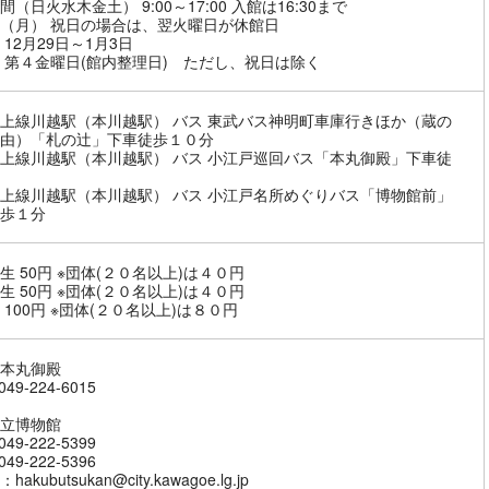
間（日火水木金土） 9:00～17:00 入館は16:30まで
（月） 祝日の場合は、翌火曜日が休館日
 12月29日～1月3日
 第４金曜日(館内整理日) ただし、祝日は除く
上線川越駅（本川越駅） バス 東武バス神明町車庫行きほか（蔵の
由）「札の辻」下車徒歩１０分
上線川越駅（本川越駅） バス 小江戸巡回バス「本丸御殿」下車徒
上線川越駅（本川越駅） バス 小江戸名所めぐりバス「博物館前」
歩１分
生 50円 ※団体(２０名以上)は４０円
生 50円 ※団体(２０名以上)は４０円
 100円 ※団体(２０名以上)は８０円
本丸御殿
49-224-6015
立博物館
49-222-5399
49-222-5396
akubutsukan@city.kawagoe.lg.jp