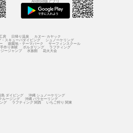
Android版アプリ
工房
日帰り温泉
カヌー･カヤック
グ・スキューバダイビング
シュノーケリング
ー
遊園地・テーマパーク
サーフィンスクール
 手作り体験
ボルダリング
ラフティング
ンジージャンプ
水族館
花火大会
垣島 ダイビング
沖縄 シュノーケリング
 クルージング
沖縄 パラセーリング
ィング
ラフティング 関西
いちご狩り 関東