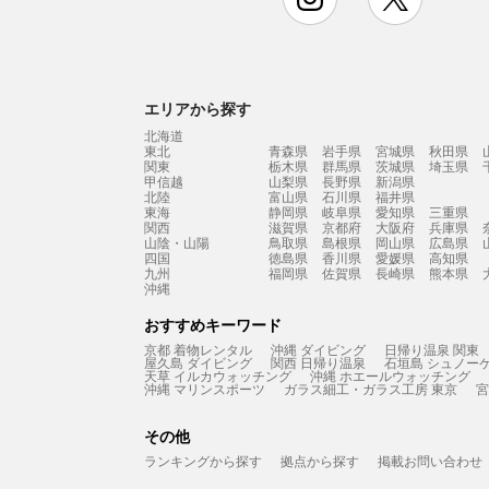
エリアから探す
北海道
東北
青森県
岩手県
宮城県
秋田県
関東
栃木県
群馬県
茨城県
埼玉県
甲信越
山梨県
長野県
新潟県
北陸
富山県
石川県
福井県
東海
静岡県
岐阜県
愛知県
三重県
関西
滋賀県
京都府
大阪府
兵庫県
山陰・山陽
鳥取県
島根県
岡山県
広島県
四国
徳島県
香川県
愛媛県
高知県
九州
福岡県
佐賀県
長崎県
熊本県
沖縄
おすすめキーワード
京都 着物レンタル
沖縄 ダイビング
日帰り温泉 関東
屋久島 ダイビング
関西 日帰り温泉
石垣島 シュノー
天草 イルカウォッチング
沖縄 ホエールウォッチング
沖縄 マリンスポーツ
ガラス細工・ガラス工房 東京
宮
その他
ランキングから探す
拠点から探す
掲載お問い合わせ