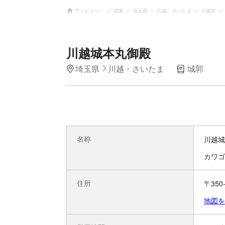
アソビュー！
関東
埼玉県
川越・さいたま
川越市
川越城本丸御殿
埼玉県
川越・さいたま
城郭
名称
川越城
カワゴ
住所
〒350
地図を