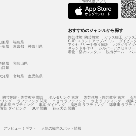
iPhone版アプリ
おすすめのジャンルから探す
陶芸体験･陶芸教室
ガラス細工･ガラス
SUP･スタンドアップパドル
ダイビン
山形県
福島県
アクセサリー手作り体験
パラグライダ
千葉県
東京都
神奈川県
キャンドル作り
シルバーアクセサリー
着物・浴衣レンタル
脱出ゲーム
バ
奈良県
和歌山県
山口県
大分県
宮崎県
鹿児島県
陶芸体験・陶芸教室 関西
ボルダリング 東京
陶芸体験・陶芸教室 東京
石
ケリング
ラフティング 関東
ニセコ ラフティング
水上 ラフティング
横浜
奥多摩 ラフティング
串本 ダイビング
鬼怒川 ラフティング
球磨川 ラフテ
古島 ダイビング
SUP 関東
花火大会 関東
アソビュー！ギフト
人気の観光スポット情報