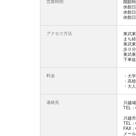
営業時間
開館時
休館日
休館日
休館日
アクセス方法
東武東
まち経
東武東
歩０分
東武東
下車徒
料金
・大学
・高校
・大人
連絡先
川越城
TEL：0
川越市
TEL：0
FAX：0
メール：h