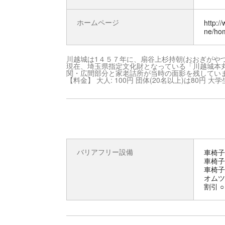
ホームページ
http:/
ne/ho
川越城は1４５７年に、扇谷上杉持朝(おおぎがや
現在、埼玉県指定文化財となっている「川越城本
関・広間部分と家老詰所が当時の面影を残してい
【料金】 大人: 100円 団体(20名以上)は80円 大学生
バリアフリー設備
車椅子
車椅子
車椅子
オムツ
割引 ○