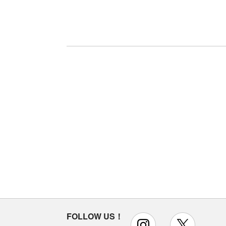
FOLLOW US！
instagram
x