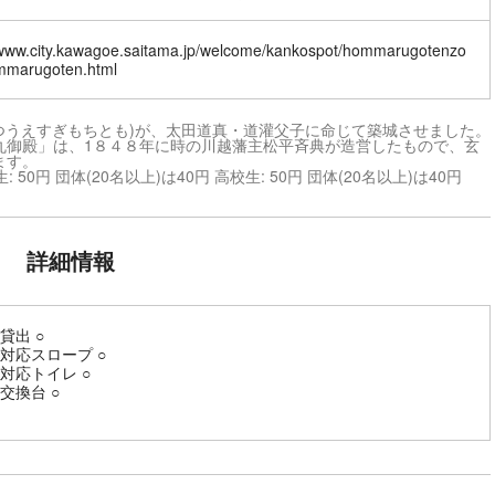
/www.city.kawagoe.saitama.jp/welcome/kankospot/hommarugotenzo
mmarugoten.html
つうえすぎもちとも)が、太田道真・道灌父子に命じて築城させました。
丸御殿」は、1８４８年に時の川越藩主松平斉典が造営したもので、玄
ます。
: 50円 団体(20名以上)は40円 高校生: 50円 団体(20名以上)は40円
詳細情報
貸出 ○
対応スロープ ○
対応トイレ ○
交換台 ○