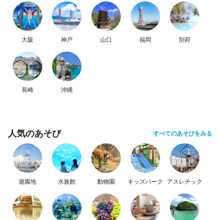
大阪
神戸
山口
福岡
別府
長崎
沖縄
人気のあそび
すべてのあそびをみる
遊園地
水族館
動物園
キッズパーク
アスレチック