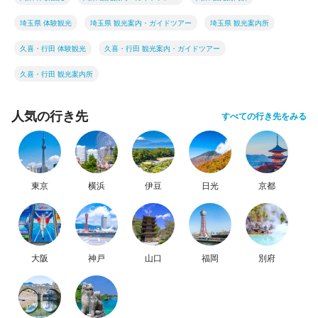
埼玉県 体験観光
埼玉県 観光案内・ガイドツアー
埼玉県 観光案内所
久喜・行田 体験観光
久喜・行田 観光案内・ガイドツアー
久喜・行田 観光案内所
人気の行き先
すべての行き先をみる
東京
横浜
伊豆
日光
京都
大阪
神戸
山口
福岡
別府