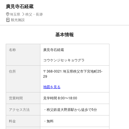
廣見寺石経蔵
埼玉県
秩父・長瀞
観光施設
基本情報
名称
廣見寺石経蔵
コウケンジセッキョウグラ
住所
〒368-0021 埼玉県秩父市下宮地町25-
29
地図を見る
営業時間
見学時間 8:00〜18:00
アクセス方法
・秩父鉄道大野原駅から徒歩で5分
料金
・無料