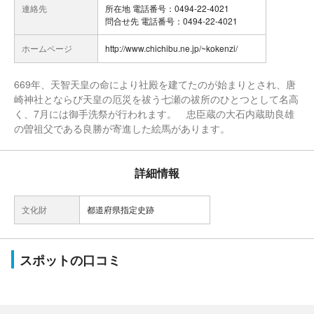
連絡先
所在地 電話番号：0494-22-4021
問合せ先 電話番号：0494-22-4021
ホームページ
http://www.chichibu.ne.jp/~kokenzi/
669年、天智天皇の命により社殿を建てたのが始まりとされ、唐
崎神社とならび天皇の厄災を祓う七瀬の祓所のひとつとして名高
く、7月には御手洗祭が行われます。 忠臣蔵の大石内蔵助良雄
の曽祖父である良勝が寄進した絵馬があります。
詳細情報
文化財
都道府県指定史跡
スポットの口コミ