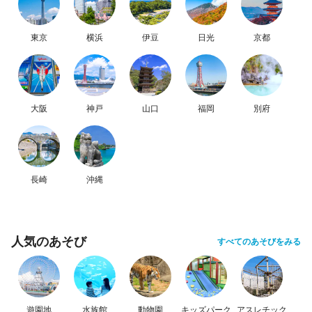
東京
横浜
伊豆
日光
京都
大阪
神戸
山口
福岡
別府
長崎
沖縄
人気のあそび
すべてのあそびをみる
遊園地
水族館
動物園
キッズパーク
アスレチック