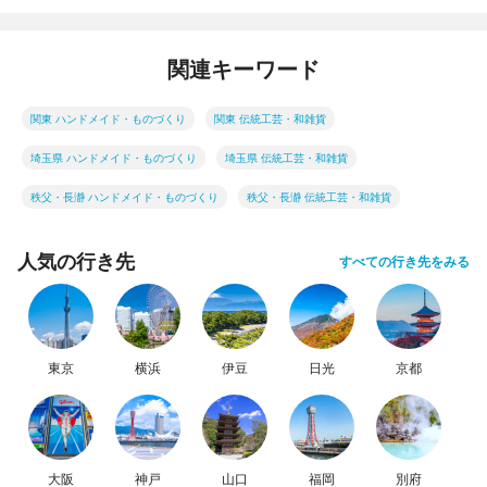
関連キーワード
関東 ハンドメイド・ものづくり
関東 伝統工芸・和雑貨
埼玉県 ハンドメイド・ものづくり
埼玉県 伝統工芸・和雑貨
秩父・長瀞 ハンドメイド・ものづくり
秩父・長瀞 伝統工芸・和雑貨
人気の行き先
すべての行き先をみる
東京
横浜
伊豆
日光
京都
大阪
神戸
山口
福岡
別府