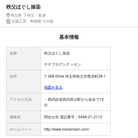
秩父ほぐし捺染
埼玉県
秩父・長瀞
伝統工芸・和雑貨 その他
基本情報
名称
秩父ほぐし捺染
チチブホグシナッセン
住所
〒368-0044 埼玉県秩父市熊木町28-1
地図を見る
アクセス方法
・西武鉄道西武秩父駅から徒歩で15
分
連絡先
問合せ先 電話番号：0494-21-2112
ホームページ
http://www.meisenkan.com/