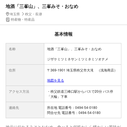
地酒「三峯山」、三峯みそ・おなめ
埼玉県
秩父・長瀞
特産物・特産品
基本情報
名称
地酒「三峯山」、三峯みそ・おなめ
ジザケミツミネサンミツミネミソオナメ
住所
〒369-1901 埼玉県秩父市大滝 （浅海商店）
地図を見る
アクセス方法
・秩父鉄道三峰口駅からバスで20分 バス停
「大輪」下車
連絡先
所在地 電話番号：0494-54-0180
問合せ先 電話番号：0494-54-0180
地元に伝わるみそとおなめ。食べると何処かしら懐かしい風味が