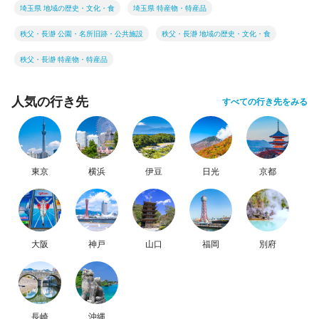
埼玉県 地域の歴史・文化・食
埼玉県 特産物・特産品
秩父・長瀞 公園・名所旧跡・公共施設
秩父・長瀞 地域の歴史・文化・食
秩父・長瀞 特産物・特産品
人気の行き先
すべての行き先をみる
東京
横浜
伊豆
日光
京都
大阪
神戸
山口
福岡
別府
長崎
沖縄