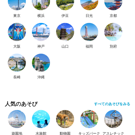
東京
横浜
伊豆
日光
京都
大阪
神戸
山口
福岡
別府
長崎
沖縄
人気のあそび
すべてのあそびをみる
遊園地
水族館
動物園
キッズパーク
アスレチック