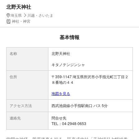
北野天神社
埼玉県
川越・さいたま
神社・神宮
基本情報
名称
北野天神社
キタノテンジンシャ
住所
〒359-1147 埼玉県所沢市小手指元町三丁目２
８番地の４４
地図を見る
アクセス方法
西武池袋線小手指駅南口 バス 5分
連絡先
問合せ先
TEL：04-2948-0653