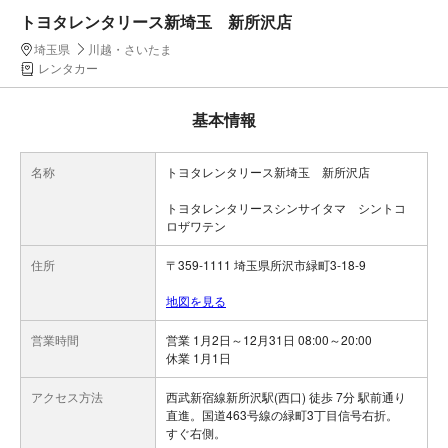
トヨタレンタリース新埼玉 新所沢店
埼玉県
川越・さいたま
レンタカー
基本情報
名称
トヨタレンタリース新埼玉 新所沢店
トヨタレンタリースシンサイタマ シントコ
ロザワテン
住所
〒359-1111 埼玉県所沢市緑町3-18-9
地図を見る
営業時間
営業 1月2日～12月31日 08:00～20:00
休業 1月1日
アクセス方法
西武新宿線新所沢駅(西口) 徒歩 7分 駅前通り
直進。国道463号線の緑町3丁目信号右折。
すぐ右側。