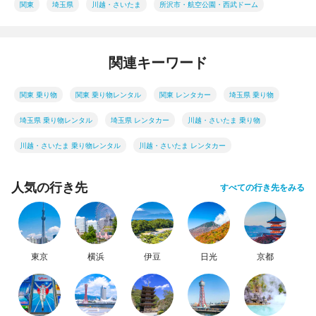
関東
埼玉県
川越・さいたま
所沢市・航空公園・西武ドーム
関連キーワード
関東 乗り物
関東 乗り物レンタル
関東 レンタカー
埼玉県 乗り物
埼玉県 乗り物レンタル
埼玉県 レンタカー
川越・さいたま 乗り物
川越・さいたま 乗り物レンタル
川越・さいたま レンタカー
人気の行き先
すべての行き先をみる
東京
横浜
伊豆
日光
京都