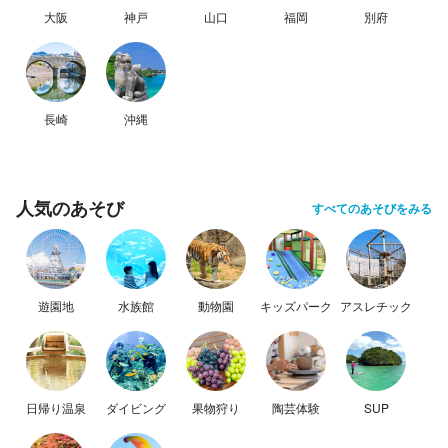
大阪
神戸
山口
福岡
別府
長崎
沖縄
人気のあそび
すべてのあそびをみる
遊園地
水族館
動物園
キッズパーク
アスレチック
日帰り温泉
ダイビング
果物狩り
陶芸体験
SUP