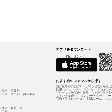
アプリをダウンロード
iPhone版アプリ
おすすめのジャンルから探す
陶芸体験･陶芸教室
ガラス細工･ガラス
SUP･スタンドアップパドル
ダイビン
山形県
福島県
アクセサリー手作り体験
パラグライダ
千葉県
東京都
神奈川県
キャンドル作り
シルバーアクセサリー
着物・浴衣レンタル
脱出ゲーム
バ
奈良県
和歌山県
山口県