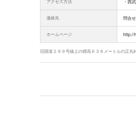
アクセス方法
・西武
連絡先
問合せ先
ホームページ
http:/
旧国道２９９号線上の標高６３６メートルの正丸