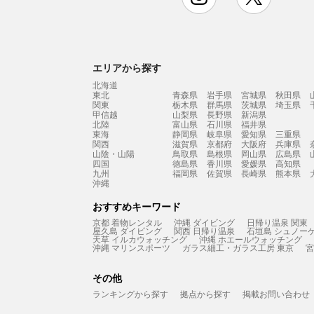
エリアから探す
北海道
東北
青森県
岩手県
宮城県
秋田県
関東
栃木県
群馬県
茨城県
埼玉県
甲信越
山梨県
長野県
新潟県
北陸
富山県
石川県
福井県
東海
静岡県
岐阜県
愛知県
三重県
関西
滋賀県
京都府
大阪府
兵庫県
山陰・山陽
鳥取県
島根県
岡山県
広島県
四国
徳島県
香川県
愛媛県
高知県
九州
福岡県
佐賀県
長崎県
熊本県
沖縄
おすすめキーワード
京都 着物レンタル
沖縄 ダイビング
日帰り温泉 関東
屋久島 ダイビング
関西 日帰り温泉
石垣島 シュノー
天草 イルカウォッチング
沖縄 ホエールウォッチング
沖縄 マリンスポーツ
ガラス細工・ガラス工房 東京
宮
その他
ランキングから探す
拠点から探す
掲載お問い合わせ