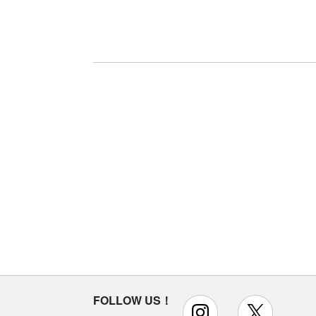
FOLLOW US！
instagram
x