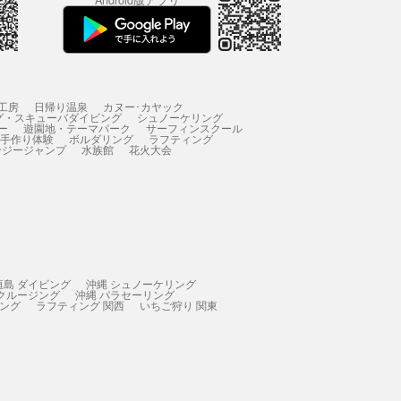
Android版アプリ
工房
日帰り温泉
カヌー･カヤック
グ・スキューバダイビング
シュノーケリング
ー
遊園地・テーマパーク
サーフィンスクール
 手作り体験
ボルダリング
ラフティング
ンジージャンプ
水族館
花火大会
垣島 ダイビング
沖縄 シュノーケリング
 クルージング
沖縄 パラセーリング
ィング
ラフティング 関西
いちご狩り 関東