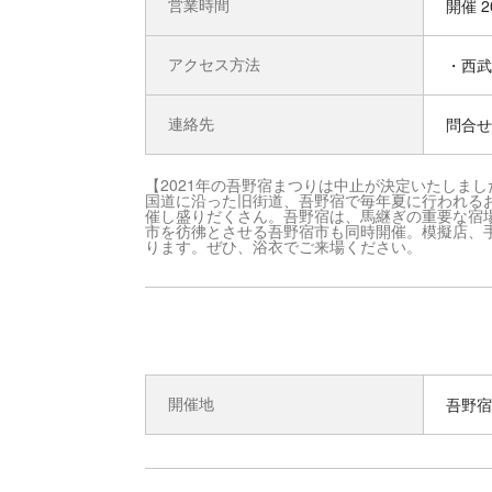
営業時間
開催 
アクセス方法
・西武
連絡先
問合せ先
【2021年の吾野宿まつりは中止が決定いたしまし
国道に沿った旧街道、吾野宿で毎年夏に行われる
催し盛りだくさん。吾野宿は、馬継ぎの重要な宿
市を彷彿とさせる吾野宿市も同時開催。模擬店、
ります。ぜひ、浴衣でご来場ください。
開催地
吾野宿