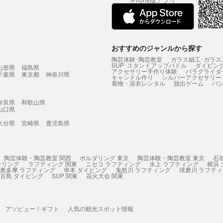
iPhone版アプリ
おすすめのジャンルから探す
陶芸体験･陶芸教室
ガラス細工･ガラス
SUP･スタンドアップパドル
ダイビン
山形県
福島県
アクセサリー手作り体験
パラグライダ
千葉県
東京都
神奈川県
キャンドル作り
シルバーアクセサリー
着物・浴衣レンタル
脱出ゲーム
バ
奈良県
和歌山県
山口県
大分県
宮崎県
鹿児島県
陶芸体験・陶芸教室 関西
ボルダリング 東京
陶芸体験・陶芸教室 東京
石
ケリング
ラフティング 関東
ニセコ ラフティング
水上 ラフティング
横浜
奥多摩 ラフティング
串本 ダイビング
鬼怒川 ラフティング
球磨川 ラフテ
古島 ダイビング
SUP 関東
花火大会 関東
アソビュー！ギフト
人気の観光スポット情報