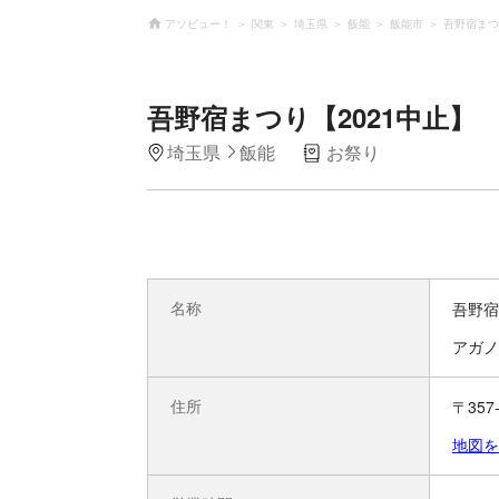
アソビュー！
関東
埼玉県
飯能
飯能市
吾野宿まつ
吾野宿まつり【2021中止】
埼玉県
飯能
お祭り
名称
吾野宿
アガノ
住所
〒35
地図を