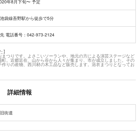
2020年8月下旬〜 予定
池袋線吾野駅から徒歩で5分
 電話番号：042-973-2124
た】
おまつりです。よさこいソーランや、地元の方による演芸ステージなど
場町。近郷近在、山から谷から人々が集まり、市が成立しました。その
手作りの産物、西川材の木工品など販売します。浴衣まつりとなってお
詳細情報
旧街道