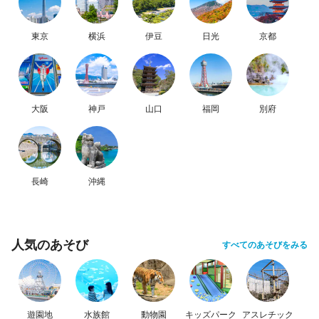
東京
横浜
伊豆
日光
京都
大阪
神戸
山口
福岡
別府
長崎
沖縄
人気のあそび
すべてのあそびをみる
遊園地
水族館
動物園
キッズパーク
アスレチック