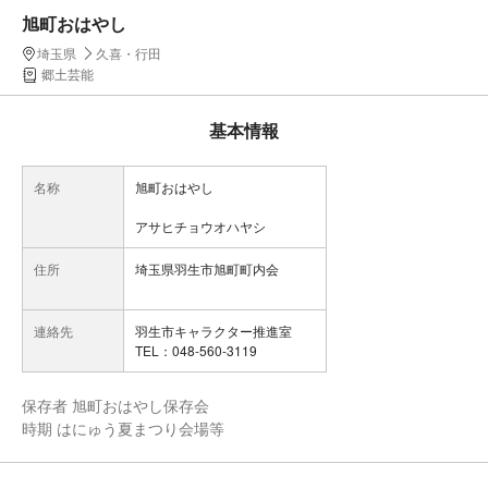
旭町おはやし
埼玉県
久喜・行田
郷土芸能
基本情報
名称
旭町おはやし
アサヒチョウオハヤシ
住所
埼玉県羽生市旭町町内会
連絡先
羽生市キャラクター推進室
TEL：048-560-3119
保存者 旭町おはやし保存会
時期 はにゅう夏まつり会場等