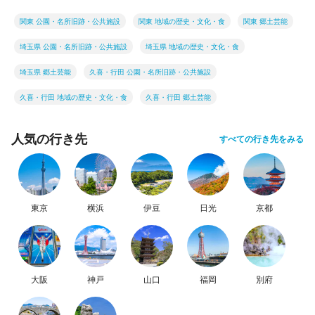
関東 公園・名所旧跡・公共施設
関東 地域の歴史・文化・食
関東 郷土芸能
埼玉県 公園・名所旧跡・公共施設
埼玉県 地域の歴史・文化・食
埼玉県 郷土芸能
久喜・行田 公園・名所旧跡・公共施設
久喜・行田 地域の歴史・文化・食
久喜・行田 郷土芸能
人気の行き先
すべての行き先をみる
東京
横浜
伊豆
日光
京都
大阪
神戸
山口
福岡
別府