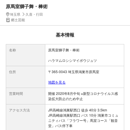
原馬室獅子舞・棒術
埼玉県
久喜・行田
郷土芸能
基本情報
名称
原馬室獅子舞・棒術
ハラマムロシシマイボウジュツ
住所
〒365-0043 埼玉県鴻巣市原馬室
地図を見る
営業時間
開催 2020年8月中旬 ※新型コロナウイルス感
染拡大防止のため中止
アクセス方法
JR高崎線鴻巣駅西口 徒歩 40分 3.5km
JR高崎線鴻巣駅西口 バス 10分 鴻巣市コミュ
ニティバス「フラワー号」馬室コース「観音
堂」バス停下車