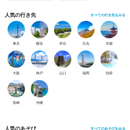
人気の行き先
すべての行き先をみる
東京
横浜
伊豆
日光
京都
大阪
神戸
山口
福岡
別府
長崎
沖縄
人気のあそび
すべてのあそびをみる