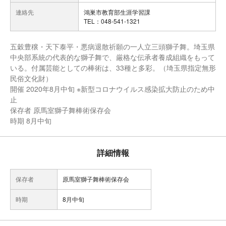
連絡先
鴻巣市教育部生涯学習課
TEL：048-541-1321
五穀豊穣・天下泰平・悪病退散祈願の一人立三頭獅子舞。埼玉県
中央部系統の代表的な獅子舞で、厳格な伝承者養成組織をもって
いる。付属芸能としての棒術は、33種と多彩。（埼玉県指定無形
民俗文化財）
開催 2020年8月中旬 ※新型コロナウイルス感染拡大防止のため中
止
保存者 原馬室獅子舞棒術保存会
時期 8月中旬
詳細情報
保存者
原馬室獅子舞棒術保存会
時期
8月中旬