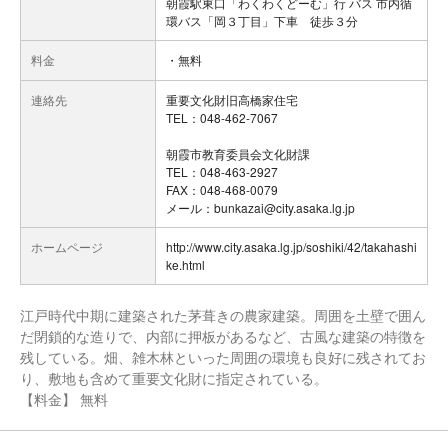
朝霞駅東口「わくわくどーむ」行 バス 市内循
環バス「岡３丁目」下車 徒歩３分
料金
・無料
連絡先
重要文化財旧高橋家住宅
TEL：048-462-7067
朝霞市教育委員会文化財課
TEL：048-463-2927
FAX：048-468-0079
メール：bunkazai@city.asaka.lg.jp
ホームページ
http://www.city.asaka.lg.jp/soshiki/42/takahashi
ke.html
江戸時代中期に建築された茅葺きの農家建築。周囲を土壁で囲ん
だ閉鎖的な造りで、内部に押板があるなど、古風な建築の特徴を
残している。畑、雑木林といった周囲の環境も良好に残されてお
り、敷地も含めて重要文化財に指定されている。
【料金】 無料