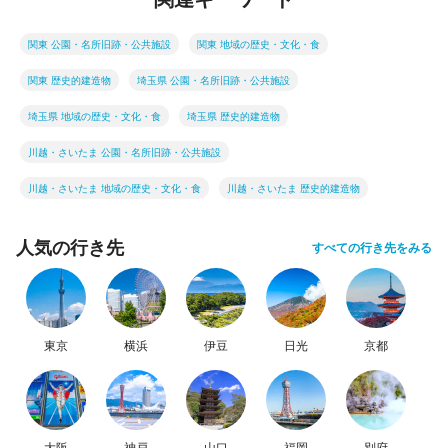
関東 公園・名所旧跡・公共施設
関東 地域の歴史・文化・食
関東 歴史的建造物
埼玉県 公園・名所旧跡・公共施設
埼玉県 地域の歴史・文化・食
埼玉県 歴史的建造物
川越・さいたま 公園・名所旧跡・公共施設
川越・さいたま 地域の歴史・文化・食
川越・さいたま 歴史的建造物
人気の行き先
すべての行き先をみる
東京
横浜
伊豆
日光
京都
大阪
神戸
山口
福岡
別府