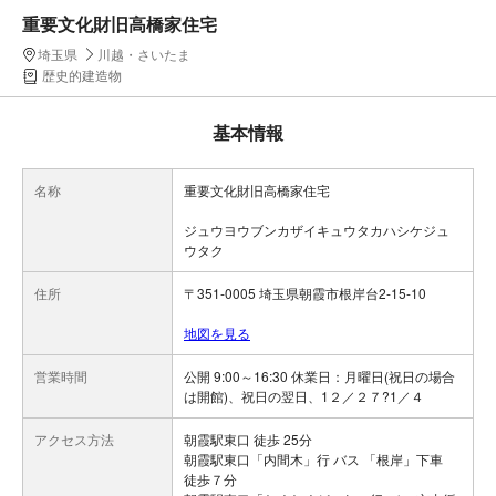
重要文化財旧高橋家住宅
埼玉県
川越・さいたま
歴史的建造物
基本情報
名称
重要文化財旧高橋家住宅
ジュウヨウブンカザイキュウタカハシケジュ
ウタク
住所
〒351-0005 埼玉県朝霞市根岸台2-15-10
地図を見る
営業時間
公開 9:00～16:30 休業日：月曜日(祝日の場合
は開館)、祝日の翌日、1２／２７?1／４
アクセス方法
朝霞駅東口 徒歩 25分
朝霞駅東口「内間木」行 バス 「根岸」下車
徒歩７分