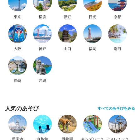
東京
横浜
伊豆
日光
京都
大阪
神戸
山口
福岡
別府
長崎
沖縄
人気のあそび
すべてのあそびをみる
遊園地
水族館
動物園
キッズパーク
アスレチック