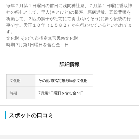
毎年７月第１日曜日の前日に浅間神社祭、７月第１日曜に香取神
社の祭礼として、里人(さとびと)の長寿、悪病退散、五穀豊穣を
祈願して、３匹の獅子が社前にて勇壮(ゆうそう)に舞う伝統の行
事です。天正１０年（１５８２）から行われているといわれてま
す。
文化財 その他 市指定無形民俗文化財
時期 7月第1日曜日を含む金～日
詳細情報
文化財
その他 市指定無形民俗文化財
時期
7月第1日曜日を含む金〜日
スポットの口コミ