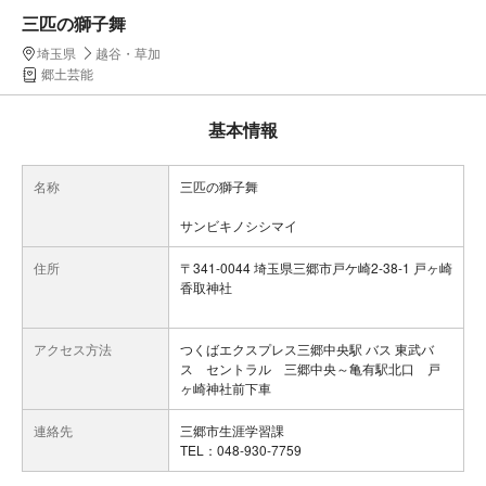
三匹の獅子舞
埼玉県
越谷・草加
郷土芸能
基本情報
名称
三匹の獅子舞
サンビキノシシマイ
住所
〒341-0044 埼玉県三郷市戸ケ崎2-38-1 戸ヶ崎
香取神社
アクセス方法
つくばエクスプレス三郷中央駅 バス 東武バ
ス セントラル 三郷中央～亀有駅北口 戸
ヶ崎神社前下車
連絡先
三郷市生涯学習課
TEL：048-930-7759