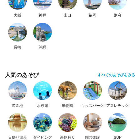
大阪
神戸
山口
福岡
別府
長崎
沖縄
人気のあそび
すべてのあそびをみる
遊園地
水族館
動物園
キッズパーク
アスレチック
日帰り温泉
ダイビング
果物狩り
陶芸体験
SUP