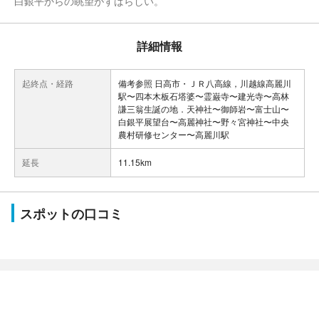
白銀平からの眺望がすばらしい。
詳細情報
起終点・経路
備考参照 日高市・ＪＲ八高線，川越線高麗川
駅〜四本木板石塔婆〜霊巌寺〜建光寺〜高林
謙三翁生誕の地．天神社〜御師岩〜富士山〜
白銀平展望台〜高麗神社〜野々宮神社〜中央
農村研修センター〜高麗川駅
延長
11.15km
スポットの口コミ