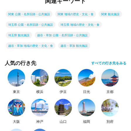
関連キーワード
関東 公園・名所旧跡・公共施設
関東 地域の歴史・文化・食
関東 観光施設
埼玉県 公園・名所旧跡・公共施設
埼玉県 地域の歴史・文化・食
埼玉県 観光施設
越谷・草加 公園・名所旧跡・公共施設
越谷・草加 地域の歴史・文化・食
越谷・草加 観光施設
人気の行き先
すべての行き先をみる
東京
横浜
伊豆
日光
京都
大阪
神戸
山口
福岡
別府