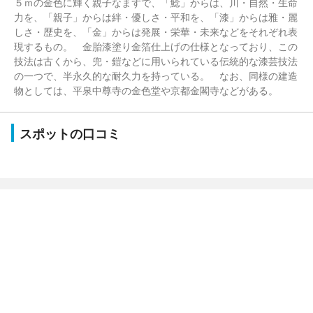
５ｍの金色に輝く親子なまずで、「鯰」からは、川・自然・生命
力を、「親子」からは絆・優しさ・平和を、「漆」からは雅・麗
しさ・歴史を、「金」からは発展・栄華・未来などをそれぞれ表
現するもの。 金胎漆塗り金箔仕上げの仕様となっており、この
技法は古くから、兜・鎧などに用いられている伝統的な漆芸技法
の一つで、半永久的な耐久力を持っている。 なお、同様の建造
物としては、平泉中尊寺の金色堂や京都金閣寺などがある。
スポットの口コミ