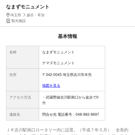
なまずモニュメント
埼玉県
越谷・草加
観光施設
基本情報
名称
なまずモニュメント
ナマズモニュメント
住所
〒342-0045 埼玉県吉川市木売
地図を見る
アクセス方法
・武蔵野線吉川駅南口から徒歩で0
分
連絡先
問合せ先 電話番号：048-982-9697
ＪＲ吉川駅南口ロータリー内に設置。（平成７年５月） 全長約