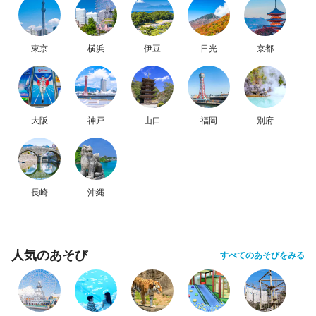
東京
横浜
伊豆
日光
京都
大阪
神戸
山口
福岡
別府
長崎
沖縄
人気のあそび
すべてのあそびをみる