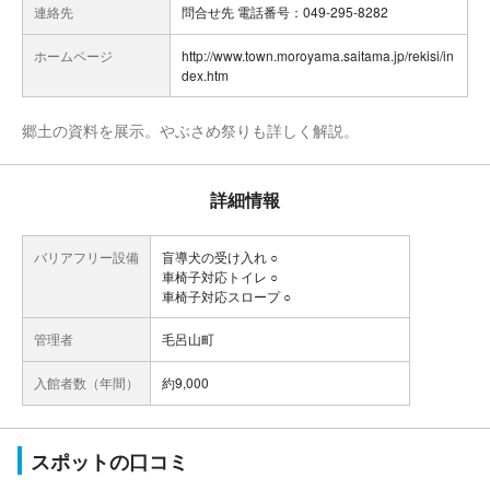
連絡先
問合せ先 電話番号：049-295-8282
ホームページ
http://www.town.moroyama.saitama.jp/rekisi/in
dex.htm
郷土の資料を展示。やぶさめ祭りも詳しく解説。
詳細情報
バリアフリー設備
盲導犬の受け入れ ○
車椅子対応トイレ ○
車椅子対応スロープ ○
管理者
毛呂山町
入館者数（年間）
約9,000
スポットの口コミ