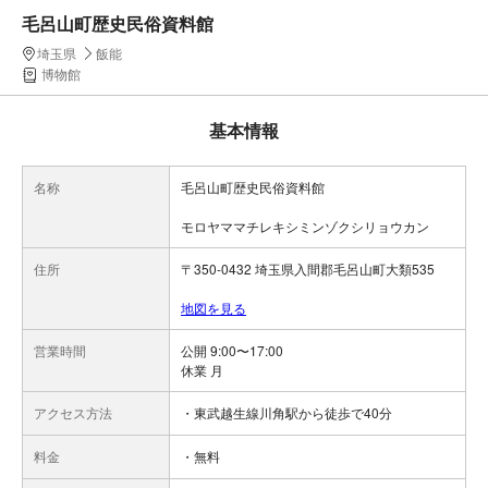
毛呂山町歴史民俗資料館
埼玉県
飯能
博物館
基本情報
名称
毛呂山町歴史民俗資料館
モロヤママチレキシミンゾクシリョウカン
住所
〒350-0432 埼玉県入間郡毛呂山町大類535
地図を見る
営業時間
公開 9:00〜17:00
休業 月
アクセス方法
・東武越生線川角駅から徒歩で40分
料金
・無料