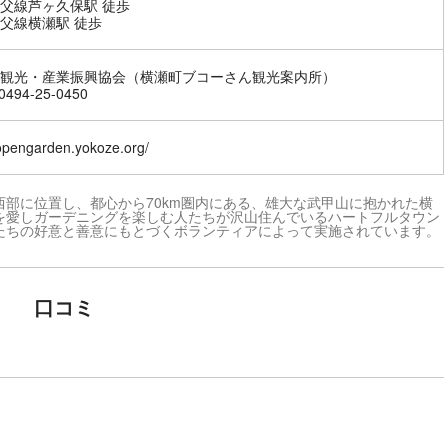
父線芦ヶ久保駅 徒歩
父線横瀬駅 徒歩
観光・産業振興協会（横瀬町ブコーさん観光案内所）
494-25-0450
/opengarden.yokoze.org/
部に位置し、都心から70km圏内にある、雄大な武甲山に抱かれた横
を愛しガーデニングを楽しむ人たちが沢山住んでいるハートフルタウン
たちの好意と善意にもとづくボランティアによって実施されています。
口コミ