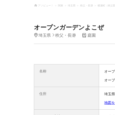
アソビュー！
関東
埼玉県
秩父・長瀞
横瀬町（秩父
オープンガーデンよこぜ
埼玉県
秩父・長瀞
庭園
名称
オープ
オープ
住所
埼玉県
地図を