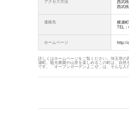
アクセス方法
西武秩
西武秩
連絡先
横瀬町
TEL：0
ホームページ
http:/
詳しくはホームページをご覧ください。埼玉県の西
瀬町。観光農園や山里を楽しめるこの町は、自然
です。「オープンガーデンよこぜ」は、そんな人