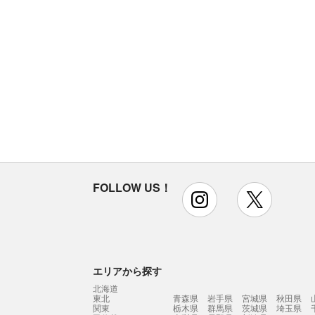
FOLLOW US！
instagram
x
エリアから探す
北海道
東北
青森県
岩手県
宮城県
秋田県
関東
栃木県
群馬県
茨城県
埼玉県