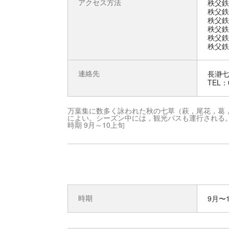
アクセス方法
秩父鉄
秩父鉄
秩父鉄
秩父鉄
秩父鉄
秩父鉄
連絡先
長瀞七
TEL：0
万葉集に数多く詠われた秋の七草（萩，尾花，葛
によい。シーズン中には，観光バスも運行される
時期 9月～10上旬
時期
9月〜