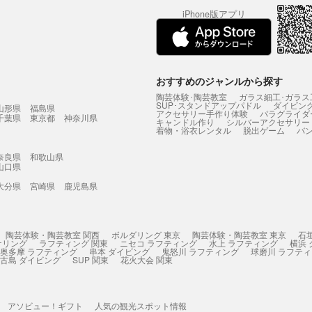
iPhone版アプリ
おすすめのジャンルから探す
陶芸体験･陶芸教室
ガラス細工･ガラス
SUP･スタンドアップパドル
ダイビン
山形県
福島県
アクセサリー手作り体験
パラグライダ
千葉県
東京都
神奈川県
キャンドル作り
シルバーアクセサリー
着物・浴衣レンタル
脱出ゲーム
バ
奈良県
和歌山県
山口県
大分県
宮崎県
鹿児島県
陶芸体験・陶芸教室 関西
ボルダリング 東京
陶芸体験・陶芸教室 東京
石
ケリング
ラフティング 関東
ニセコ ラフティング
水上 ラフティング
横浜
奥多摩 ラフティング
串本 ダイビング
鬼怒川 ラフティング
球磨川 ラフテ
古島 ダイビング
SUP 関東
花火大会 関東
アソビュー！ギフト
人気の観光スポット情報