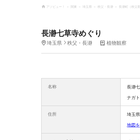
アソビュー！
関東
埼玉県
秩父・長瀞
長瀞町（秩父
長瀞七草寺めぐり
埼玉県
秩父・長瀞
植物観察
名称
長瀞七
ナガト
住所
埼玉県
地図を