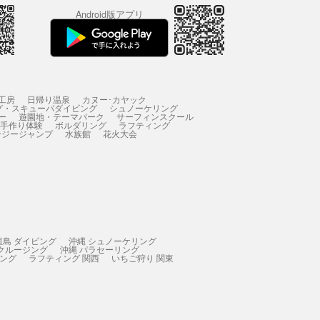
Android版アプリ
工房
日帰り温泉
カヌー･カヤック
グ・スキューバダイビング
シュノーケリング
ー
遊園地・テーマパーク
サーフィンスクール
 手作り体験
ボルダリング
ラフティング
ンジージャンプ
水族館
花火大会
垣島 ダイビング
沖縄 シュノーケリング
 クルージング
沖縄 パラセーリング
ィング
ラフティング 関西
いちご狩り 関東