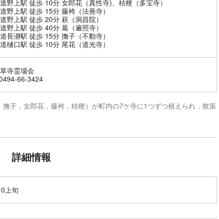
道野上駅 徒歩 10分 女郎花（真性寺)、桔梗（多宝寺）
道野上駅 徒歩 15分 藤袴（法善寺）
道野上駅 徒歩 20分 萩（洞昌院）
道野上駅 徒歩 40分 葛（遍照寺）
道長瀞駅 徒歩 15分 撫子（不動寺）
道樋口駅 徒歩 10分 尾花（道光寺）
草寺霊場会
494-66-3424
，撫子，女郎花，藤袴，桔梗）が町内の7ケ寺に1つずつ植えられ，散策
。
詳細情報
10上旬