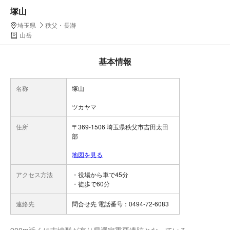
塚山
埼玉県
秩父・長瀞
山岳
基本情報
名称
塚山
ツカヤマ
住所
〒369-1506 埼玉県秩父市吉田太田
部
地図を見る
アクセス方法
・役場から車で45分
・徒歩で60分
連絡先
問合せ先 電話番号：0494-72-6083