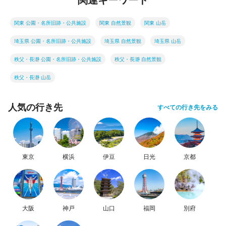
関東 公園・名所旧跡・公共施設
関東 自然景観
関東 山岳
埼玉県 公園・名所旧跡・公共施設
埼玉県 自然景観
埼玉県 山岳
秩父・長瀞 公園・名所旧跡・公共施設
秩父・長瀞 自然景観
秩父・長瀞 山岳
人気の行き先
すべての行き先をみる
東京
横浜
伊豆
日光
京都
大阪
神戸
山口
福岡
別府