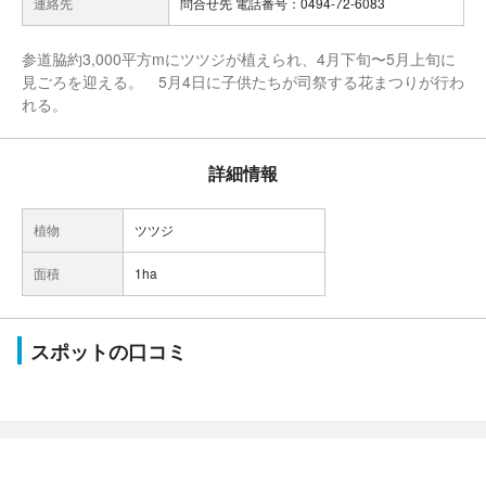
連絡先
問合せ先 電話番号：0494-72-6083
参道脇約3,000平方mにツツジが植えられ、4月下旬〜5月上旬に
見ごろを迎える。 5月4日に子供たちが司祭する花まつりが行わ
れる。
詳細情報
植物
ツツジ
面積
1ha
スポットの口コミ