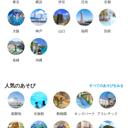
東京
横浜
伊豆
日光
京都
大阪
神戸
山口
福岡
別府
長崎
沖縄
人気のあそび
すべてのあそびをみる
遊園地
水族館
動物園
キッズパーク
アスレチック