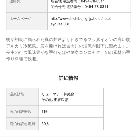
連絡先
所在地 電話番号：0494-78-0311
問合せ先 電話番号：0494-78-0311
ホームページ
http://www.chichibuji.gr.jp/hotel/hotel-
syousai33/
明治初期に掘られた庭の井戸よりわきでるフッ素イオンの高い弱
アルカリ冷鉱泉。窓を開ければ吉田川の渓流が眼下に望めます。
亭主の打つ風味豊かな手打そばや刺身コンニャク、旬の素材の手
作り料理で歓迎。
詳細情報
温泉効能
リューマチ・神経痛
その他 皮膚疾患
宿泊施設軒数
1軒
宿泊施設総定員
30人