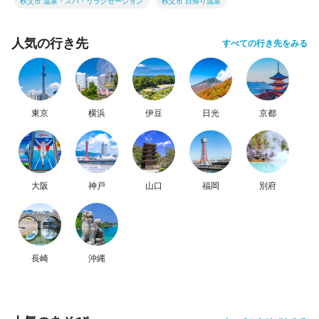
秩父市 温泉・スパ・リラクゼーション
秩父市 日帰り温泉
人気の行き先
すべての行き先をみる
東京
横浜
伊豆
日光
京都
大阪
神戸
山口
福岡
別府
長崎
沖縄