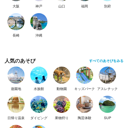
大阪
神戸
山口
福岡
別府
長崎
沖縄
人気のあそび
すべてのあそびをみる
遊園地
水族館
動物園
キッズパーク
アスレチック
日帰り温泉
ダイビング
果物狩り
陶芸体験
SUP