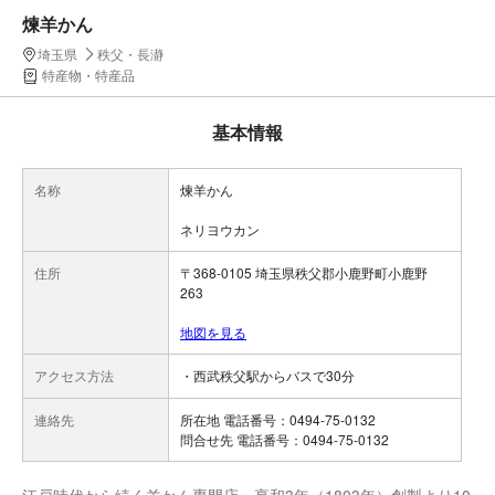
煉羊かん
埼玉県
秩父・長瀞
特産物・特産品
基本情報
名称
煉羊かん
ネリヨウカン
住所
〒368-0105 埼玉県秩父郡小鹿野町小鹿野
263
地図を見る
アクセス方法
・西武秩父駅からバスで30分
連絡先
所在地 電話番号：0494-75-0132
問合せ先 電話番号：0494-75-0132