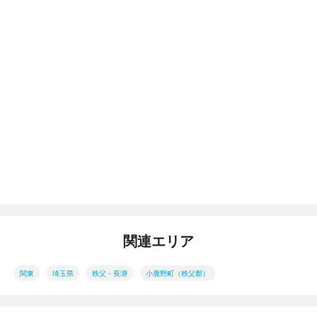
関連エリア
関東
埼玉県
秩父・長瀞
小鹿野町（秩父郡）