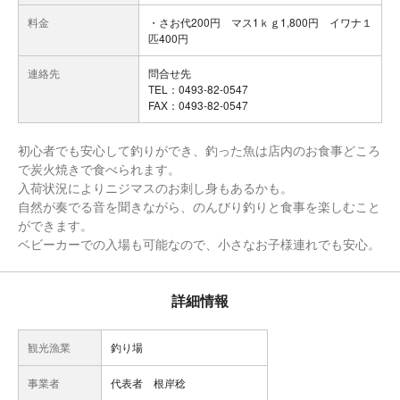
料金
・さお代200円 マス1ｋｇ1,800円 イワナ１
匹400円
連絡先
問合せ先
TEL：0493-82-0547
FAX：0493-82-0547
初心者でも安心して釣りができ、釣った魚は店内のお食事どころ
で炭火焼きで食べられます。
入荷状況によりニジマスのお刺し身もあるかも。
自然が奏でる音を聞きながら、のんびり釣りと食事を楽しむこと
ができます。
ベビーカーでの入場も可能なので、小さなお子様連れでも安心。
詳細情報
観光漁業
釣り場
事業者
代表者 根岸稔