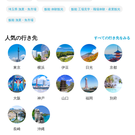
埼玉県 漁業・魚市場
飯能 体験観光
飯能 工場見学・職場体験・産業観光
飯能 漁業・魚市場
人気の行き先
すべての行き先をみる
東京
横浜
伊豆
日光
京都
大阪
神戸
山口
福岡
別府
長崎
沖縄